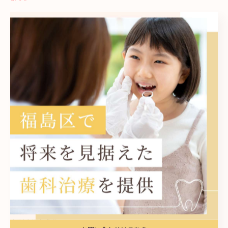
大人の矯正では大半の方が顎がもう大きくなることはないので、
歯を抜いてスペースを作り、歯を並べる作業をしなければなりま
せん😱
期間も小児矯正していた方より長くなる傾向が強いです。
今お子さんに最大限できること、それは小児矯正の治療かもしれ
ません。
成長につれてお口の中は変化しますが、それをしっかり追い続け
ることを
私たちは治療として行なっていきます。
当院ではこどもから大人まで矯正を行なっておりますので、
もし小児矯正から大人の矯正が必要だという場合も最後まで診さ
せていただきます。
ぜひ一度ご興味のある方は、無料相談を行なっておりますのでご
予約ください。