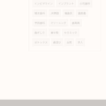
インビザライン
インプラント
小児歯科
矯正歯科
JR野田
福島区
歯医者
予防歯科
クリーニング
歯周病
歯ぎしり
被せ物
セラミック
ボトックス
歯並び
女医
求人