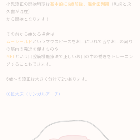
小児矯正の開始時期は
基本的に6歳前後、混合歯列期
（乳歯と永
久歯が混在）
から開始となります！
その前から始める場合は
ムーシールド
というマウスピースをお口にいれて舌やお口の周り
の筋肉の発達を促すものや
MFT
という口腔筋機能療法で正しいお口の中の働きをトレーニン
グすることもできます。
6歳〜の矯正は大きく分けて2つあります。
①拡大床（リンガルアーチ）