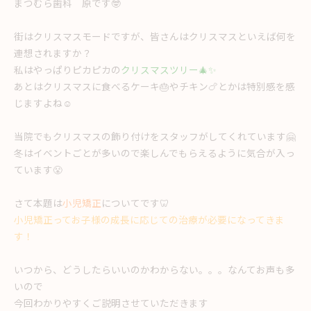
まつむら歯科 原です🤓
街はクリスマスモードですが、皆さんはクリスマスといえば何を
連想されますか？
私はやっぱりピカピカの
クリスマスツリー🎄✨
あとはクリスマスに食べるケーキ🎂やチキン🍗とかは特別感を感
じますよね☺
当院でもクリスマスの飾り付けをスタッフがしてくれています🤗
冬はイベントごとが多いので楽しんでもらえるように気合が入っ
ています😤
さて本題は
小児矯正
についてです🦷
小児矯正ってお子様の成長に応じての治療が必要になってきま
す！
いつから、どうしたらいいのかわからない。。。なんてお声も多
いので
今回わかりやすくご説明させていただきます