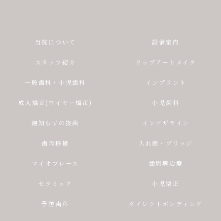
当院について
設備案内
スタッフ紹介
リップアートメイク
一般歯科・小児歯科
インプラント
成人矯正(ワイヤー矯正)
小児歯科
親知らずの抜歯
インビザライン
歯肉移植
入れ歯・ブリッジ
マイオブレース
歯周病治療
セラミック
小児矯正
予防歯科
ダイレクトボンディング