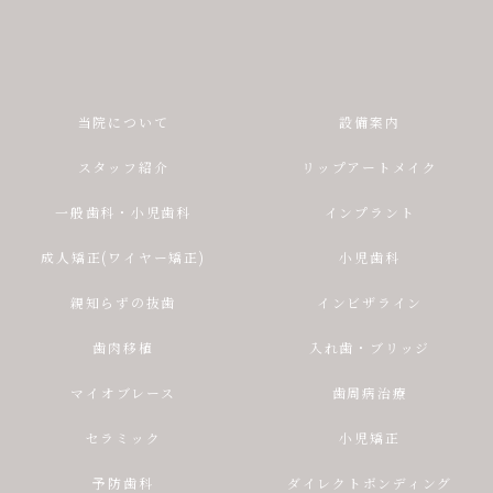
当院について
設備案内
スタッフ紹介
リップアートメイク
一般歯科・小児歯科
インプラント
成人矯正(ワイヤー矯正)
小児歯科
親知らずの抜歯
インビザライン
歯肉移植
入れ歯・ブリッジ
マイオブレース
歯周病治療
セラミック
小児矯正
予防歯科
ダイレクトボンディング