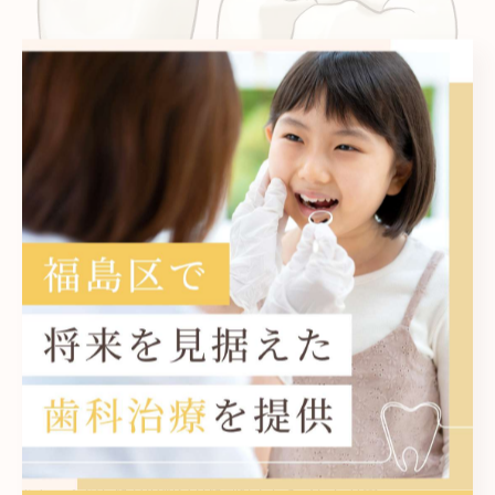
オールセラミックは被せものや詰め物
全体がセラミックで作られ
ているものを指します。
生体親和性が高く、天然歯に近い色味と質感が表現できるいいお
素材です！
着色がつきにくく、汚れも付きにくく、歯を傷つける事のないお
素材ですし、
長持ちすることがメリットです！
ただ、くいしばりのある方は割れてしまうことも😿