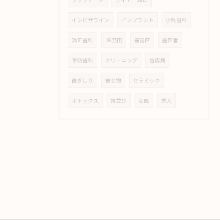
インビザライン
インプラント
小児歯科
矯正歯科
JR野田
福島区
歯医者
予防歯科
クリーニング
歯周病
歯ぎしり
被せ物
セラミック
ボトックス
歯並び
女医
求人