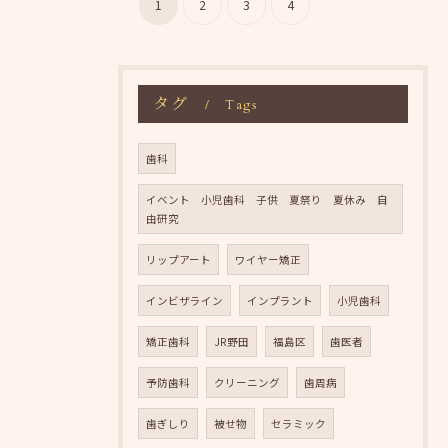
1
2
3
4
タグ
Tags
歯科
お問い合わせはこちら
イベント 小児歯科 子供 夏祭り 夏休み 自
由研究
リップアート
ワイヤー矯正
インビザライン
インプラント
小児歯科
矯正歯科
JR野田
福島区
歯医者
予防歯科
クリーニング
歯周病
歯ぎしり
被せ物
セラミック