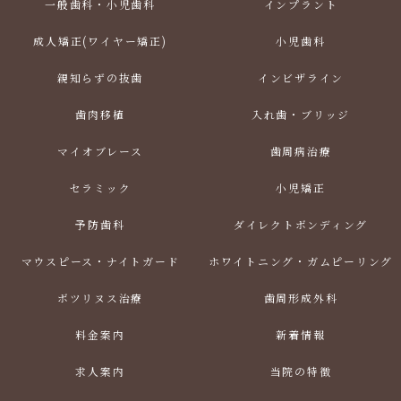
一般歯科・小児歯科
インプラント
成人矯正(ワイヤー矯正)
小児歯科
親知らずの抜歯
インビザライン
歯肉移植
入れ歯・ブリッジ
マイオブレース
歯周病治療
セラミック
小児矯正
予防歯科
ダイレクトボンディング
マウスピース・ナイトガード
ホワイトニング・ガムピーリング
ボツリヌス治療
歯周形成外科
料金案内
新着情報
求人案内
当院の特徴