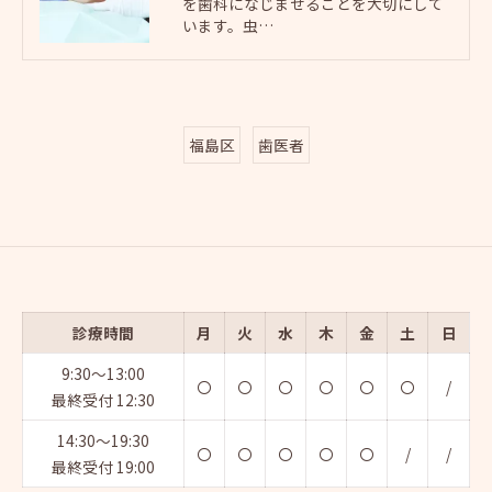
を歯科になじませることを大切にして
います。虫…
福島区
歯医者
診療時間
月
火
水
木
金
土
日
9:30～13:00
〇
〇
〇
〇
〇
〇
/
最終受付 12:30
14:30～19:30
〇
〇
〇
〇
〇
/
/
最終受付 19:00