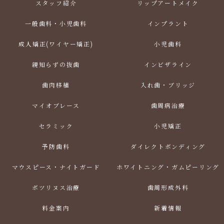
スタッフ紹介
リップアートメイク
一般歯科・小児歯科
インプラント
成人矯正(ワイヤー矯正)
小児歯科
親知らずの抜歯
インビザライン
歯肉移植
入れ歯・ブリッジ
マイオブレース
歯周病治療
セラミック
小児矯正
予防歯科
ダイレクトボンディング
マウスピース・ナイトガード
ホワイトニング・ガムピーリング
ボツリヌス治療
歯周形成外科
料金案内
新着情報